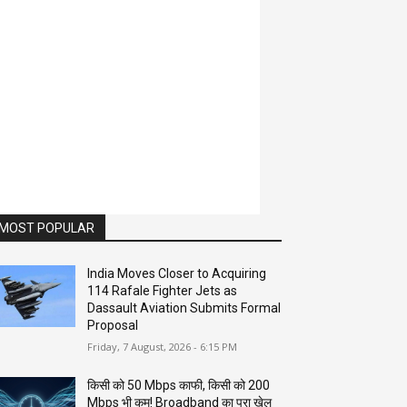
MOST POPULAR
India Moves Closer to Acquiring
114 Rafale Fighter Jets as
Dassault Aviation Submits Formal
Proposal
Friday, 7 August, 2026 - 6:15 PM
किसी को 50 Mbps काफी, किसी को 200
Mbps भी कम! Broadband का पूरा खेल