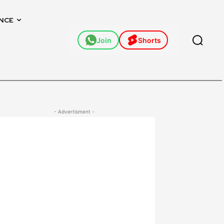
NCE
Join
Shorts
- Advertisment -