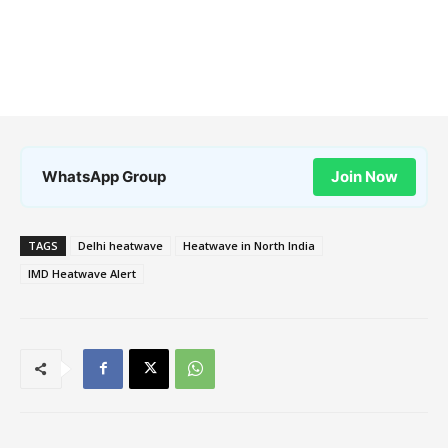
WhatsApp Group
Join Now
TAGS
Delhi heatwave
Heatwave in North India
IMD Heatwave Alert