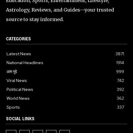
Education, Sports, Entertainment, Lifestyle,
Astrology, Reviews, and Guides—your trusted
source to stay informed.
CATEGORIES
Latest News
3871
National Headlines
1914
आम मुद्दे
999
Viral News
742
Political News
392
World News
362
Sports
337
SOCIAL LINKS