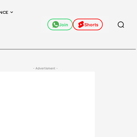
NCE
Join
Shorts
- Advertisment -