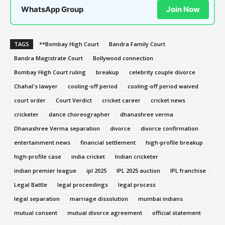
WhatsApp Group
Join Now
TAGS
**Bombay High Court
Bandra Family Court
Bandra Magistrate Court
Bollywood connection
Bombay High Court ruling
breakup
celebrity couple divorce
Chahal's lawyer
cooling-off period
cooling-off period waived
court order
Court Verdict
cricket career
cricket news
cricketer
dance choreographer
dhanashree verma
Dhanashree Verma separation
divorce
divorce confirmation
entertainment news
financial settlement
high-profile breakup
high-profile case
india cricket
Indian cricketer
indian premier league
ipl 2025
IPL 2025 auction
IPL franchise
Legal Battle
legal proceedings
legal process
legal separation
marriage dissolution
mumbai indians
mutual consent
mutual divorce agreement
official statement