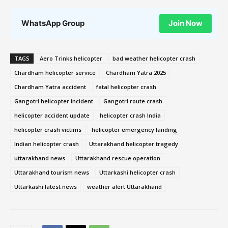
WhatsApp Group
Join Now
TAGS
Aero Trinks helicopter
bad weather helicopter crash
Chardham helicopter service
Chardham Yatra 2025
Chardham Yatra accident
fatal helicopter crash
Gangotri helicopter incident
Gangotri route crash
helicopter accident update
helicopter crash India
helicopter crash victims
helicopter emergency landing
Indian helicopter crash
Uttarakhand helicopter tragedy
uttarakhand news
Uttarakhand rescue operation
Uttarakhand tourism news
Uttarkashi helicopter crash
Uttarkashi latest news
weather alert Uttarakhand