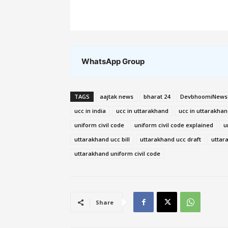
WhatsApp Group
TAGS
aajtak news
bharat 24
DevbhoomiNews
ucc in india
ucc in uttarakhand
ucc in uttarakhan
uniform civil code
uniform civil code explained
u
uttarakhand ucc bill
uttarakhand ucc draft
uttar
uttarakhand uniform civil code
Share