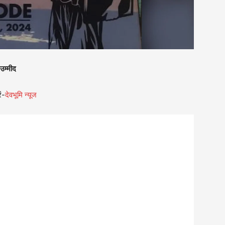
 उम्मीद
ं-
देवभूमि न्यूज