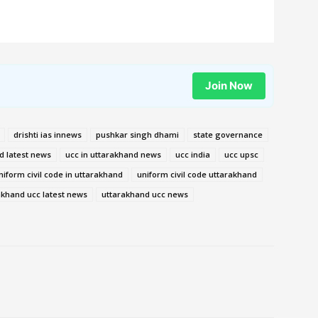
Join Now
drishti ias innews
pushkar singh dhami
state governance
d latest news
ucc in uttarakhand news
ucc india
ucc upsc
niform civil code in uttarakhand
uniform civil code uttarakhand
akhand ucc latest news
uttarakhand ucc news