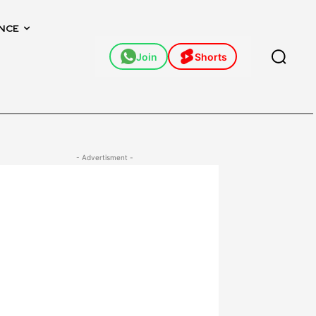
NCE
Join
Shorts
- Advertisment -