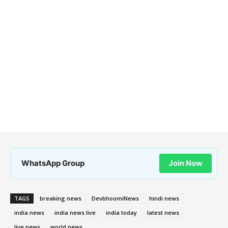
WhatsApp Group
Join Now
TAGS
breaking news
DevbhoomiNews
hindi news
india news
india news live
india today
latest news
live news
world news