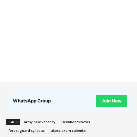
WhatsApp Group
Join Now
TAGS
army new vacancy
DevbhoomiNews
forest guard syllabus
ukpsc exam calendar