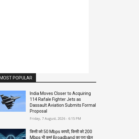
MOST POPULAR
India Moves Closer to Acquiring
114 Rafale Fighter Jets as
Dassault Aviation Submits Formal
Proposal
Friday, 7 August, 2026 - 6:15 PM
किसी को 50 Mbps काफी, किसी को 200
Mbps भी कम! Broadband का पूरा खेल