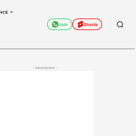
NCE
Join
Shorts
- Advertisment -