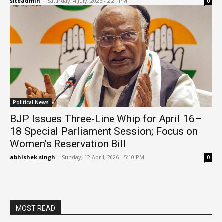
siteadmin
-
Saturday, 4 July, 2026 - 2:21 PM
0
Political News
BJP Issues Three-Line Whip for April 16–
18 Special Parliament Session; Focus on
Women’s Reservation Bill
abhishek.singh
-
Sunday, 12 April, 2026 - 5:10 PM
0
MOST READ