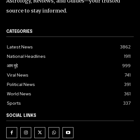
Astrology, Reviews, and Guides—your trusted
source to stay informed.
CATEGORIES
Latest News
3862
National Headlines
1911
आम मुद्दे
999
Viral News
741
Political News
391
World News
361
Sports
337
SOCIAL LINKS