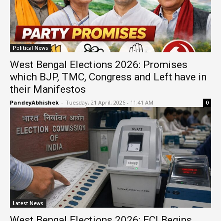
Political News
West Bengal Elections 2026: Promises
which BJP, TMC, Congress and Left have in
their Manifestos
PandeyAbhishek
-
Tuesday, 21 April, 2026 - 11:41 AM
0
Latest News
West Bengal Elections 2026: ECI Begins