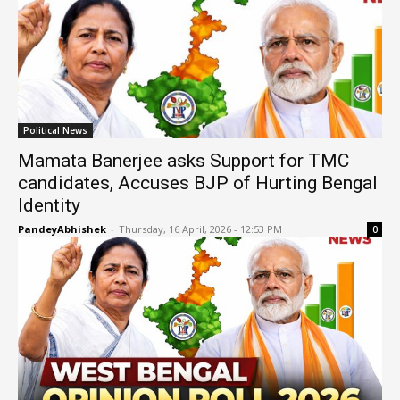
Political News
Mamata Banerjee asks Support for TMC
candidates, Accuses BJP of Hurting Bengal
Identity
PandeyAbhishek
-
Thursday, 16 April, 2026 - 12:53 PM
0