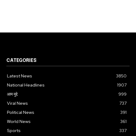
CATEGORIES
Latest News
3850
National Headlines
1907
आम मुद्दे
999
Viral News
737
Political News
391
World News
361
Sports
337