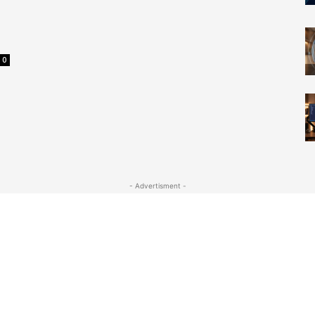
0
- Advertisment -