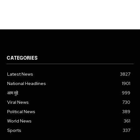
CATEGORIES
Latest News
3827
National Headlines
1901
आम मुद्दे
999
Viral News
730
Political News
389
World News
361
Sports
337