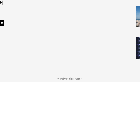
ें
M
0
- Advertisment -