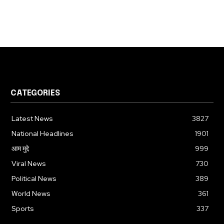
CATEGORIES
Latest News
3827
National Headlines
1901
आम मुद्दे
999
Viral News
730
Political News
389
World News
361
Sports
337