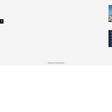
0
- Advertisment -