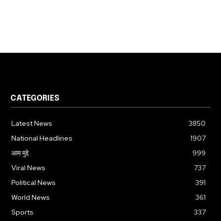
CATEGORIES
Latest News
3850
National Headlines
1907
आम मुद्दे
999
Viral News
737
Political News
391
World News
361
Sports
337