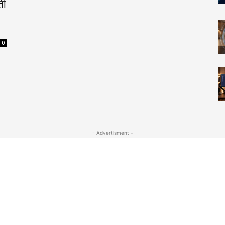
ती
0
- Advertisment -