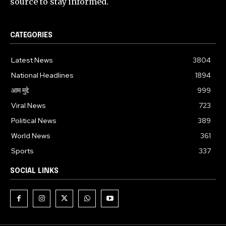
source to stay informed.
CATEGORIES
Latest News
3804
National Headlines
1894
आम मुद्दे
999
Viral News
723
Political News
389
World News
361
Sports
337
SOCIAL LINKS