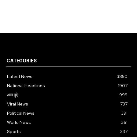
CATEGORIES
Latest News
3850
National Headlines
1907
आम मुद्दे
999
Viral News
737
Political News
391
World News
361
Sports
337