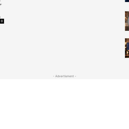
,
M
0
- Advertisment -