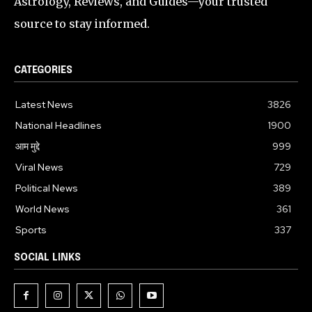
Astrology, Reviews, and Guides—your trusted
source to stay informed.
CATEGORIES
Latest News
3826
National Headlines
1900
आम मुद्दे
999
Viral News
729
Political News
389
World News
361
Sports
337
SOCIAL LINKS