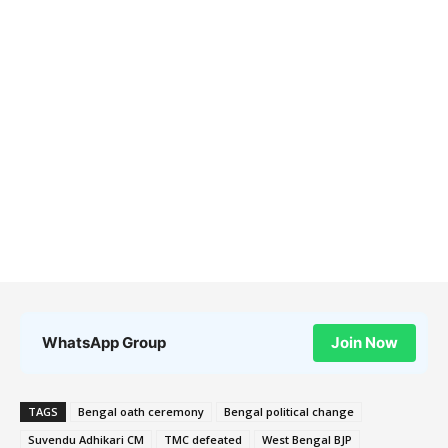
WhatsApp Group
Join Now
TAGS
Bengal oath ceremony
Bengal political change
Suvendu Adhikari CM
TMC defeated
West Bengal BJP