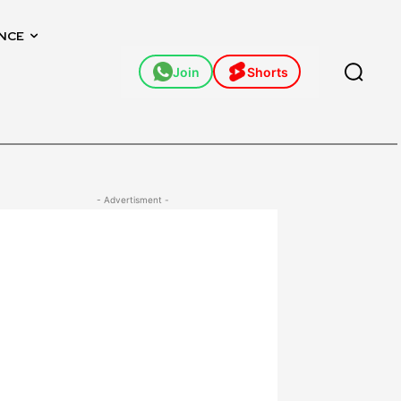
NCE
Join
Shorts
- Advertisment -