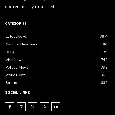
source to stay informed.
CATEGORIES
Latest News
3871
National Headlines
1914
आम मुद्दे
999
Viral News
742
Political News
392
World News
362
Sports
337
SOCIAL LINKS