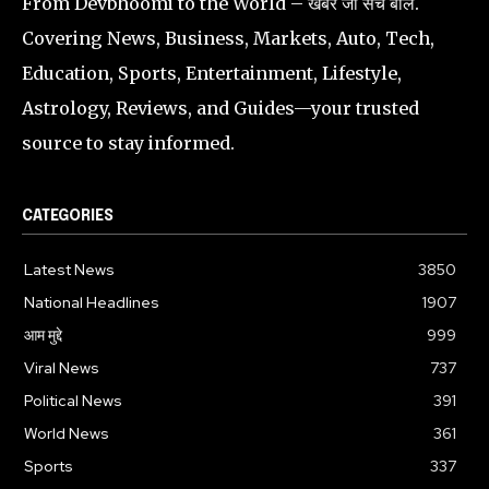
From Devbhoomi to the World – खबर जो सच बोले.
Covering News, Business, Markets, Auto, Tech,
Education, Sports, Entertainment, Lifestyle,
Astrology, Reviews, and Guides—your trusted
source to stay informed.
CATEGORIES
Latest News
3850
National Headlines
1907
आम मुद्दे
999
Viral News
737
Political News
391
World News
361
Sports
337