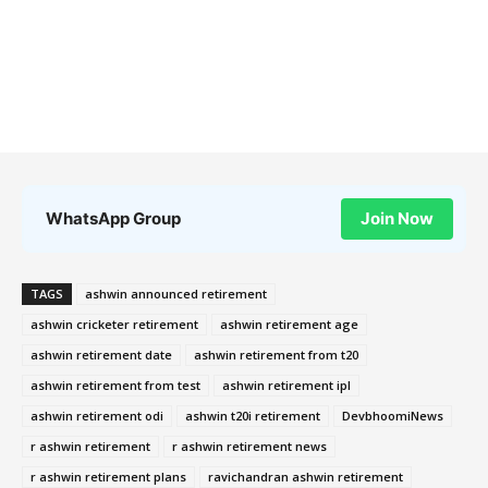
WhatsApp Group
Join Now
TAGS
ashwin announced retirement
ashwin cricketer retirement
ashwin retirement age
ashwin retirement date
ashwin retirement from t20
ashwin retirement from test
ashwin retirement ipl
ashwin retirement odi
ashwin t20i retirement
DevbhoomiNews
r ashwin retirement
r ashwin retirement news
r ashwin retirement plans
ravichandran ashwin retirement