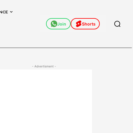
NCE
Join
Shorts
- Advertisment -