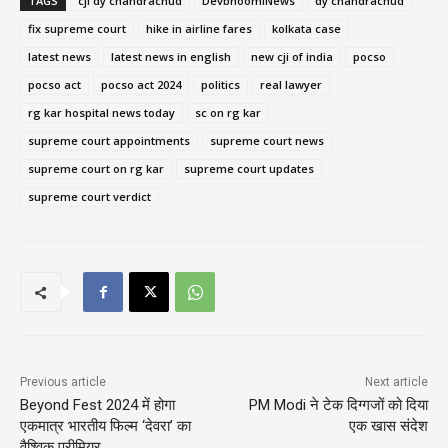
TAGS
cji dy chandrachud
DevbhoomiNews
dy chandrachud
fix supreme court
hike in airline fares
kolkata case
latest news
latest news in english
new cji of india
pocso
pocso act
pocso act 2024
politics
real lawyer
rg kar hospital news today
sc on rg kar
supreme court appointments
supreme court news
supreme court on rg kar
supreme court updates
supreme court verdict
Previous article
Next article
Beyond Fest 2024 में होगा
PM Modi ने टेक दिग्गजों को दिया
एकमात्र भारतीय फिल्म ‘देवरा’ का
एक खास संदेश
वैश्विक प्रीमियर