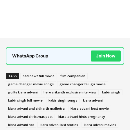
WhatsApp Group
Join Now
TAGS
bad newz full movie
film companion
game changer movie songs
game changer telugu movie
guilty kiara advani
hero srikanth exclusive interview
kabir singh
kabir singh full movie
kabir singh songs
kiara advani
kiara advani and sidharth malhotra
kiara advani best movie
kiara advani christmas post
kiara advani hints pregnancy
kiara advani hot
kiara advani lust stories
kiara advani movies