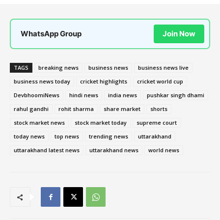
WhatsApp Group
Join Now
TAGS
breaking news
business news
business news live
business news today
cricket highlights
cricket world cup
DevbhoomiNews
hindi news
india news
pushkar singh dhami
rahul gandhi
rohit sharma
share market
shorts
stock market news
stock market today
supreme court
today news
top news
trending news
uttarakhand
uttarakhand latest news
uttarakhand news
world news