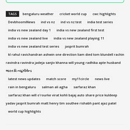
TAGS
bengaluru weather
cricket world cup
cwc highlights
DevbhoomiNews
ind vs nz
ind vs nz test
india test series
india vs new zealand day 1
india vs new zealand first test
india vs new zealand live
india vs new zealand playing 11
india vs new zealand test series
jasprit bumrah
kl rahul ravichandran ashwin one direction liam died tom blundell rachin
ravindra ravindra jadeja sanjiv khanna will young radhika apte husband
ભારત વિ ન્યૂઝીલેન્ડ
latest news updates
match score
my11circle
news live
rain in bengaluru
salman ali agha
sarfaraz khan
sarfaraz khan will o'rourke virat kohli bajaj auto share price kuldeep
yadav jasprit bumrah matt henry tim southee rishabh pant ajaz patel
world cup highlights