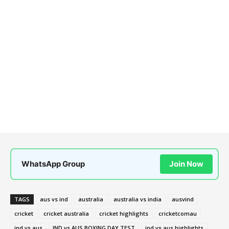
WhatsApp Group
Join Now
TAGS
aus vs ind
australia
australia vs india
ausvind
cricket
cricket australia
cricket highlights
cricketcomau
ind vs aus
IND vs AUS BOXING DAY TEST
ind vs aus highlights