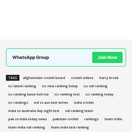
WhatsApp Group
Join Now
TAGS
afghanistan cricket board
cricket videos
harry brook
icc latest ranking
icc new ranking today
icc odi ranking
icc ranking kaise hoti hai
icc ranking test
icc ranking today
icc rankings
ind vs aus test series
india cricket
india vs australia day night test
odi ranking team
pak vs india today news
pakistan cricket
rankings
team india
team india odi ranking
team india test ranking