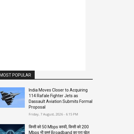
MOST POPULAR
India Moves Closer to Acquiring
114 Rafale Fighter Jets as
Dassault Aviation Submits Formal
Proposal
Friday, 7 August, 2026 - 6:15 PM
किसी को 50 Mbps काफी, किसी को 200
Mbps भी कम! Broadband का पूरा खेल