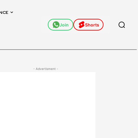
NCE
Join
Shorts
- Advertisment -