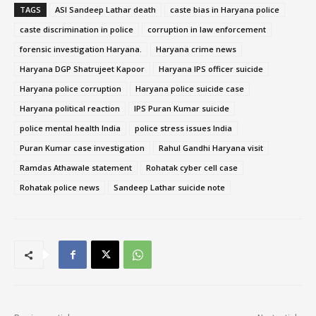
TAGS
ASI Sandeep Lathar death
caste bias in Haryana police
caste discrimination in police
corruption in law enforcement
forensic investigation Haryana.
Haryana crime news
Haryana DGP Shatrujeet Kapoor
Haryana IPS officer suicide
Haryana police corruption
Haryana police suicide case
Haryana political reaction
IPS Puran Kumar suicide
police mental health India
police stress issues India
Puran Kumar case investigation
Rahul Gandhi Haryana visit
Ramdas Athawale statement
Rohatak cyber cell case
Rohatak police news
Sandeep Lathar suicide note