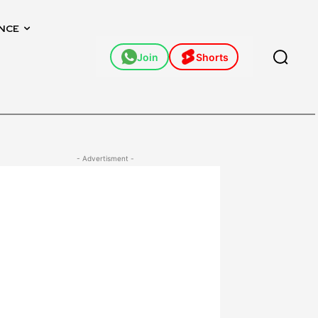
NCE
Join
Shorts
- Advertisment -