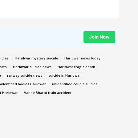
Join Now
 dies
Haridwar mystery suicide
Haridwar news today
eath
Haridwar suicide news
Haridwar tragic death
e
railway suicide news
suicide in Haridwar
nidentified bodies Haridwar
unidentified couple suicide
t Haridwar
Vande Bharat train accident