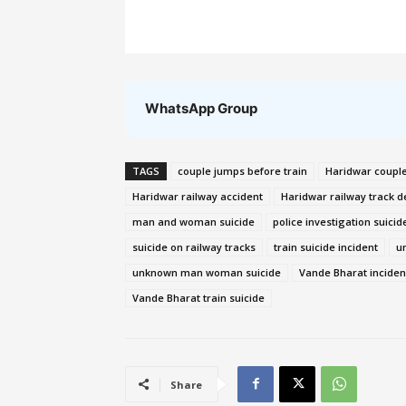
WhatsApp Group
TAGS
couple jumps before train
Haridwar couple
Haridwar railway accident
Haridwar railway track d
man and woman suicide
police investigation suicid
suicide on railway tracks
train suicide incident
u
unknown man woman suicide
Vande Bharat inciden
Vande Bharat train suicide
Share