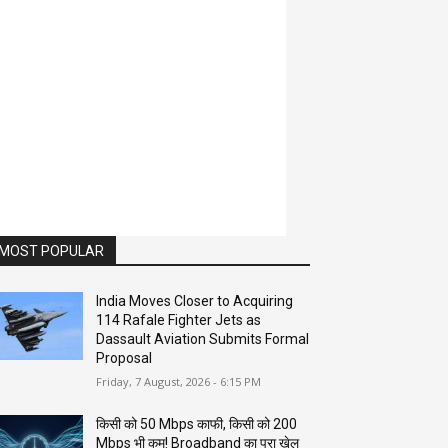
MOST POPULAR
India Moves Closer to Acquiring
114 Rafale Fighter Jets as
Dassault Aviation Submits Formal
Proposal
Friday, 7 August, 2026 - 6:15 PM
किसी को 50 Mbps काफी, किसी को 200
Mbps भी कम! Broadband का पूरा खेल