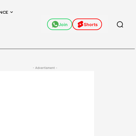
NCE
Join
Shorts
- Advertisment -