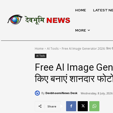
HOME
LATEST N
MORE
Home
AI Tools
Free AI Image Generator 2026: बिना पैसे 
AI Tools
Free AI Image Gener
किए बनाएं शानदार फोटो
By
DevbhoomiNews Desk
Wednesday, 8 July, 2026
Share