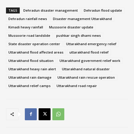
TAGS
Dehradun disaster management
Dehradun flood update
Dehradun rainfall news
Disaster management Uttarakhand
Kimadi heavy rainfall
Mussoorie disaster update
Mussoorie road landslide
pushkar singh dhami news
State disaster operation center
Uttarakhand emergency relief
Uttarakhand flood affected areas
uttarakhand flood relief
Uttarakhand flood situation
Uttarakhand government relief work
Uttarakhand heavy rain alert
Uttarakhand natural disaster
Uttarakhand rain damage
Uttarakhand rain rescue operation
Uttarakhand relief camps
Uttarakhand road repair