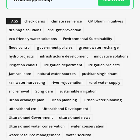
TAGS
check dams
climate resilience
CM Dhami initiatives
drainage solutions
drought prevention
eco-friendly water solutions
Environmental Sustainability
flood control
government policies
groundwater recharge
hydro projects
infrastructure development
innovative solutions
irrigation canals.
irrigation department
irrigation projects
Jamrani dam
natural water sources
pushkar singh dhami
rainwater harvesting
river rejuvenation
rural water supply
silt removal
Song dam
sustainable irrigation
urban drainage plan
urban planning.
urban water planning
uttarakhand cm
Uttarakhand Development
Uttarakhand Government
uttarakhand news
Uttarakhand water conservation
water conservation
water resource management
water security