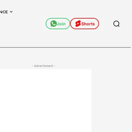
NCE
Join
Shorts
- Advertisment -