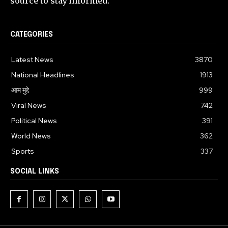
source to stay informed.
CATEGORIES
Latest News
3870
National Headlines
1913
आम मुद्दे
999
Viral News
742
Political News
391
World News
362
Sports
337
SOCIAL LINKS