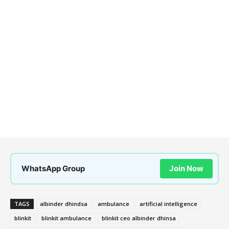
WhatsApp Group
Join Now
TAGS
albinder dhindsa
ambulance
artificial intelligence
blinkit
blinkit ambulance
blinkit ceo albinder dhinsa