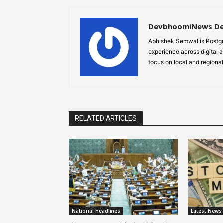
DevbhoomiNews D
Abhishek Semwal is Postgr
experience across digital a
focus on local and regional
RELATED ARTICLES
National Headlines
Latest News