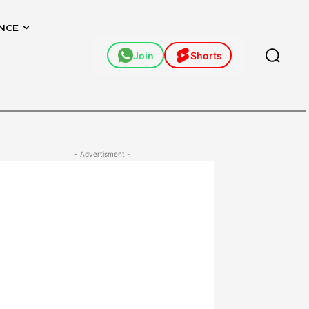
NCE
Join
Shorts
- Advertisment -