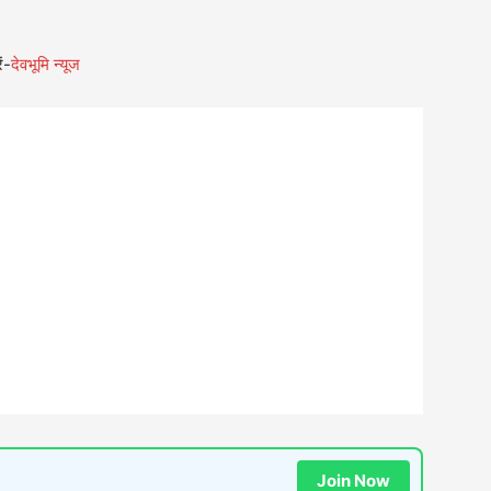
ं-
देवभूमि न्यूज
Join Now