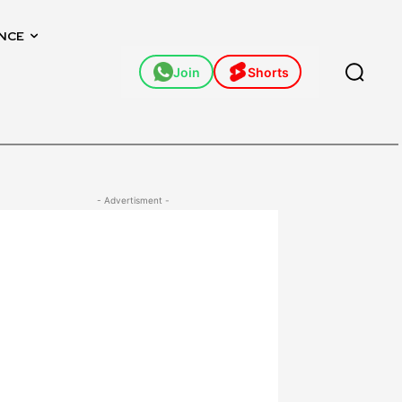
NCE
Join
Shorts
- Advertisment -