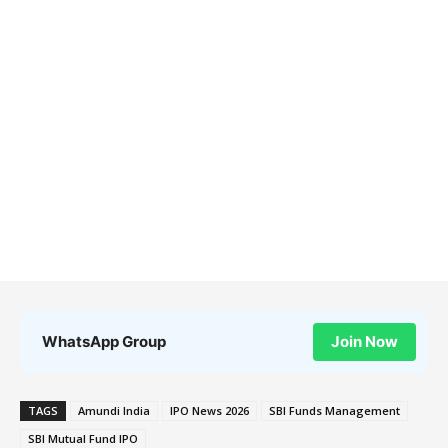
WhatsApp Group
Join Now
TAGS
Amundi India
IPO News 2026
SBI Funds Management
SBI Mutual Fund IPO