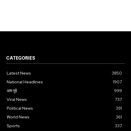
CATEGORIES
Latest News
3850
National Headlines
1907
आम मुद्दे
999
Viral News
737
Political News
391
World News
361
Sports
337