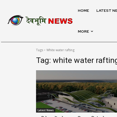
HOME
LATEST N
MORE
Tags
White water rafting
Tag:
white water raftin
Latest News