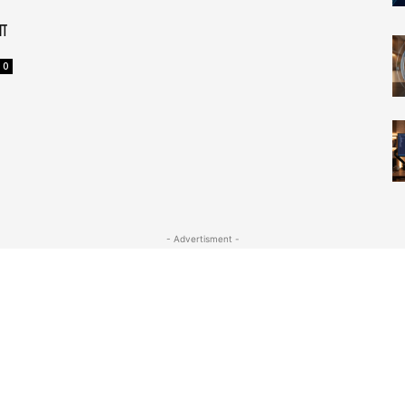
वा
0
- Advertisment -