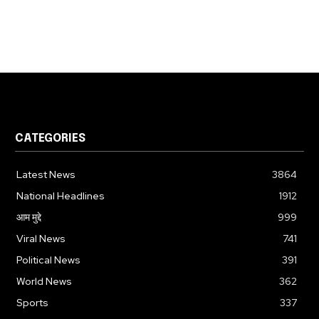
CATEGORIES
Latest News
3864
National Headlines
1912
आम मुद्दे
999
Viral News
741
Political News
391
World News
362
Sports
337