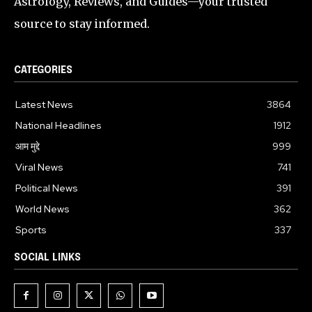
Astrology, Reviews, and Guides—your trusted
source to stay informed.
CATEGORIES
Latest News
3864
National Headlines
1912
आम मुद्दे
999
Viral News
741
Political News
391
World News
362
Sports
337
SOCIAL LINKS