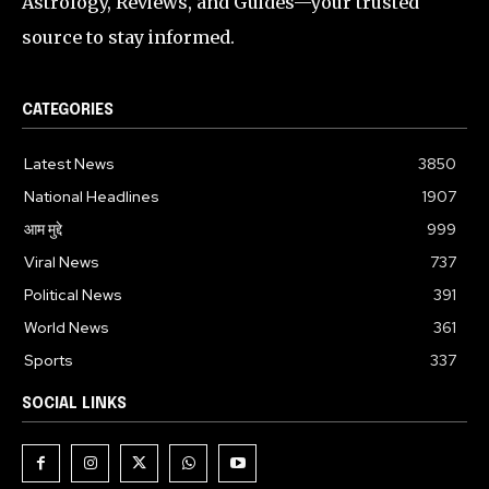
Astrology, Reviews, and Guides—your trusted
source to stay informed.
CATEGORIES
Latest News
3850
National Headlines
1907
आम मुद्दे
999
Viral News
737
Political News
391
World News
361
Sports
337
SOCIAL LINKS