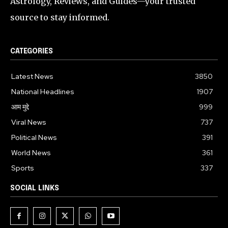
Astrology, Reviews, and Guides—your trusted
source to stay informed.
CATEGORIES
Latest News
3850
National Headlines
1907
आम मुद्दे
999
Viral News
737
Political News
391
World News
361
Sports
337
SOCIAL LINKS