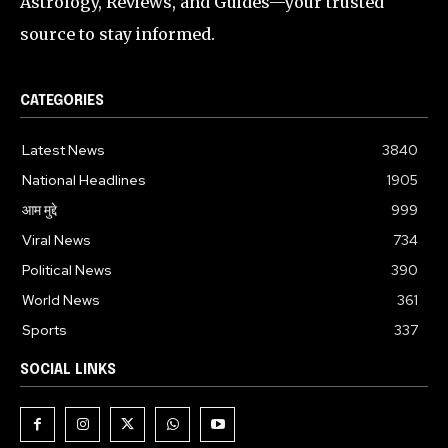
Astrology, Reviews, and Guides—your trusted
source to stay informed.
CATEGORIES
Latest News
3840
National Headlines
1905
आम मुद्दे
999
Viral News
734
Political News
390
World News
361
Sports
337
SOCIAL LINKS