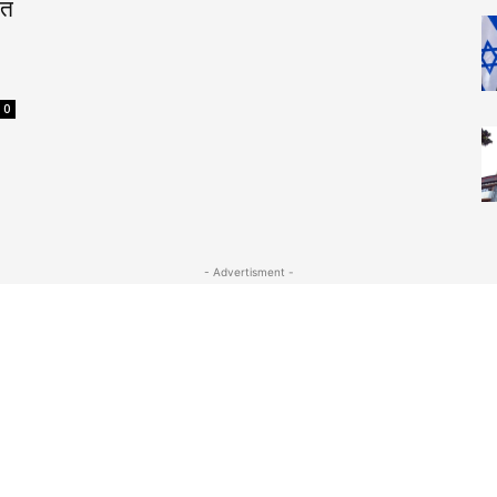
ित
0
- Advertisment -