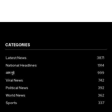
CATEGORIES
Latest News
3871
National Headlines
1914
आम मुद्दे
999
Viral News
742
Political News
392
World News
362
Sports
337