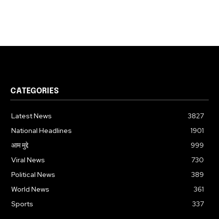
CATEGORIES
Latest News
3827
National Headlines
1901
आम मुद्दे
999
Viral News
730
Political News
389
World News
361
Sports
337