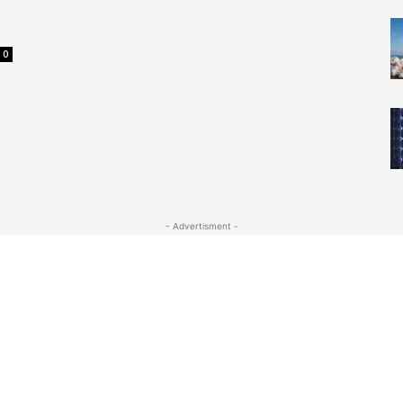
0
- Advertisment -